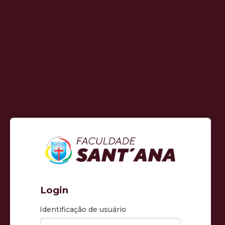
Login
Identificação de usuário