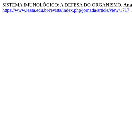
SISTEMA IMUNOLÓGICO: A DEFESA DO ORGANISMO.
Anai
https://www.iessa.edu.br/revista/index.php/jornada/article/view/1717
.