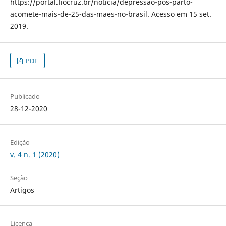
https://portal.fiocruz.br/noticia/depressao-pos-parto-
acomete-mais-de-25-das-maes-no-brasil. Acesso em 15 set.
2019.
PDF
Publicado
28-12-2020
Edição
v. 4 n. 1 (2020)
Seção
Artigos
Licença