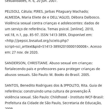
Sexualidades, n. 6, 20 jun. 2007.
PELISOLI, Cátula; PIRES, Jarbas Pitaguary Machado;
ALMEIDA, Maria Eliete de e DELL'AGLIO, Débora Dalbosco.
Violência sexual contra crianças e adolescentes: dados de
um serviço de referência. Temas psicol. [online]. 2010,
vol.18, n.1, pp. 85-97. ISSN 1413-389X. Disponível em:
<http://pepsic.bvsalud.org/scielo.php?
script=sci_arttext&pid=S1413-389X2010000100008>. Acesso
em: 27 nov. de 2020.
SANDERSON, CHRISTIANE. Abuso sexual em crianças:
fortalecendo pais e professores para proteger crianças de
abusos sexuais. São Paulo: M. Books do Brasil. 2005.
SANTOS, Benedito Rodrigues dos & IPPOLITO, Rita. Guia de
referência: construindo uma cultura de prevenção Ã
violência sexual. São Paulo: Childhood - Instituto WCF-Brasil:
Prefeitura da Cidade de São Paulo, Secretaria de Educação,
2009.