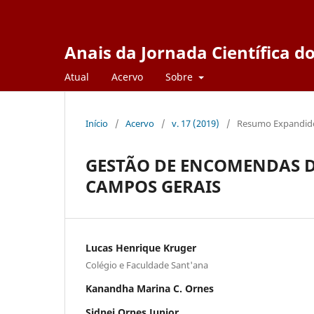
Anais da Jornada Científica 
Atual
Acervo
Sobre
Início
/
Acervo
/
v. 17 (2019)
/
Resumo Expandid
GESTÃO DE ENCOMENDAS D
CAMPOS GERAIS
Lucas Henrique Kruger
Colégio e Faculdade Sant'ana
Kanandha Marina C. Ornes
Sidnei Ornes Junior