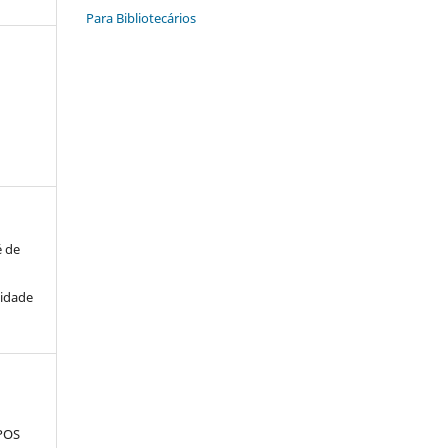
Para Bibliotecários
é de
cidade
POS