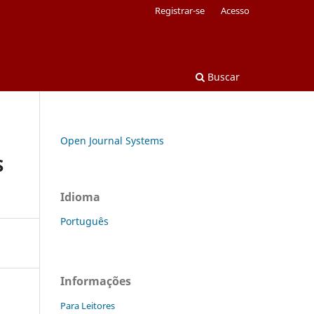
Registrar-se
Acesso
Buscar
Open Journal Systems
S
Idioma
Português
Informações
Para Leitores