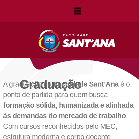
Graduação
A graduação na
Faculdade Sant’Ana
é o
ponto de partida para quem busca
formação sólida, humanizada e alinhada
às demandas do mercado de trabalho
.
Com cursos reconhecidos pelo MEC,
estrutura moderna e corpo docente