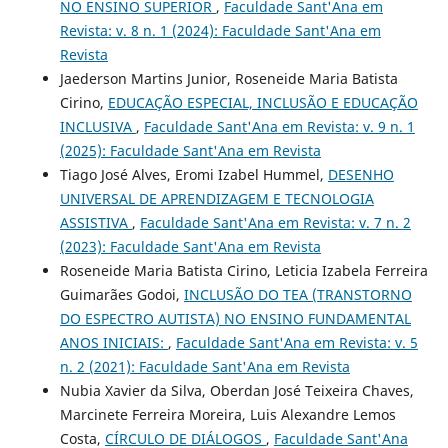
NO ENSINO SUPERIOR
,
Faculdade Sant'Ana em
Revista: v. 8 n. 1 (2024): Faculdade Sant'Ana em
Revista
Jaederson Martins Junior, Roseneide Maria Batista
Cirino,
EDUCAÇÃO ESPECIAL, INCLUSÃO E EDUCAÇÃO
INCLUSIVA
,
Faculdade Sant'Ana em Revista: v. 9 n. 1
(2025): Faculdade Sant'Ana em Revista
Tiago José Alves, Eromi Izabel Hummel,
DESENHO
UNIVERSAL DE APRENDIZAGEM E TECNOLOGIA
ASSISTIVA
,
Faculdade Sant'Ana em Revista: v. 7 n. 2
(2023): Faculdade Sant'Ana em Revista
Roseneide Maria Batista Cirino, Leticia Izabela Ferreira
Guimarães Godoi,
INCLUSÃO DO TEA (TRANSTORNO
DO ESPECTRO AUTISTA) NO ENSINO FUNDAMENTAL
ANOS INICIAIS:
,
Faculdade Sant'Ana em Revista: v. 5
n. 2 (2021): Faculdade Sant'Ana em Revista
Nubia Xavier da Silva, Oberdan José Teixeira Chaves,
Marcinete Ferreira Moreira, Luis Alexandre Lemos
Costa,
CÍRCULO DE DIÁLOGOS
,
Faculdade Sant'Ana