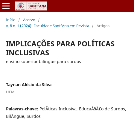
Início
/
Acervo
/
v. 8 n. 1 (2024): Faculdade Sant'Ana em Revista
/
Artigos
IMPLICAÇÕES PARA POLÍTICAS
INCLUSIVAS
ensino superior bilíngue para surdos
Taynan Alécio da Silva
UEM
Palavras-chave:
PolÃ­ticas Inclusiva, EducaÃ§Ã£o de Surdos,
BilÃ­ngue, Surdos