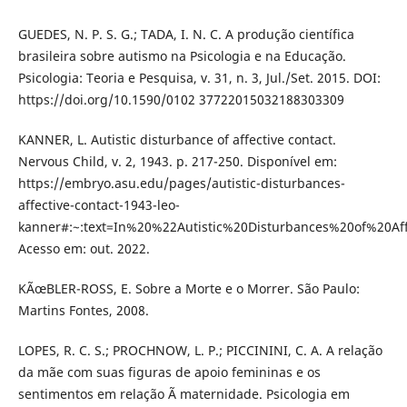
GUEDES, N. P. S. G.; TADA, I. N. C. A produção científica
brasileira sobre autismo na Psicologia e na Educação.
Psicologia: Teoria e Pesquisa, v. 31, n. 3, Jul./Set. 2015. DOI:
https://doi.org/10.1590/0102 37722015032188303309
KANNER, L. Autistic disturbance of affective contact.
Nervous Child, v. 2, 1943. p. 217-250. Disponível em:
https://embryo.asu.edu/pages/autistic-disturbances-
affective-contact-1943-leo-
kanner#:~:text=In%20%22Autistic%20Disturbances%20of%20A
Acesso em: out. 2022.
KÃœBLER-ROSS, E. Sobre a Morte e o Morrer. São Paulo:
Martins Fontes, 2008.
LOPES, R. C. S.; PROCHNOW, L. P.; PICCININI, C. A. A relação
da mãe com suas figuras de apoio femininas e os
sentimentos em relação Ã maternidade. Psicologia em