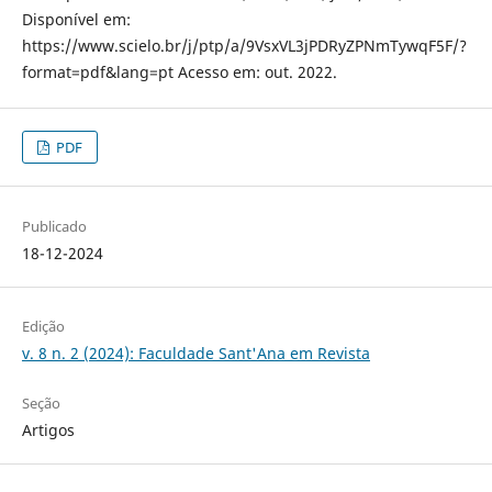
Disponível em:
https://www.scielo.br/j/ptp/a/9VsxVL3jPDRyZPNmTywqF5F/?
format=pdf&lang=pt Acesso em: out. 2022.
PDF
Publicado
18-12-2024
Edição
v. 8 n. 2 (2024): Faculdade Sant'Ana em Revista
Seção
Artigos