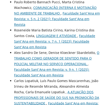
Paulo Roberto Bannach Pucci, Marta Cristina
Wachowicz,
COMUNICAÇÃO INTERNA E MOTIVAÇÃO
NO AMBIENTE DE TRABALHO
,
Faculdade Sant'Ana em
Revista: v. 5 n. 2 (2021): Faculdade Sant'Ana em
Revista
Roseneide Maria Batista Cirino, Karina Cristina dos
Santos Costa,
LINGUAGEM E ATIVIDADE
,
Faculdade
Sant'Ana em Revista: v. 7 n. 1 (2023): Faculdade
Sant'Ana em Revista
Alex Sandro De Sene, Denise Kloeckner Sbardelotto,
O
TRABALHO COMO GERADOR DE SENTIDO PARA O
POLICIAL MILITAR NO SERVIÇO OPERACIONAL
,
Faculdade Sant'Ana em Revista: v. 9 n. 1 (2025):
Faculdade Sant'Ana em Revista
Carlos Lopatiuk, Luís Paulo Gomes Mascarenhas, João
Irineu de Resende Miranda, Alexandre Almeida
Rocha, Carla Emanuele Lopatiuk ,
A ATUAÇÃO DOS
PROFISSIONAIS DE SAÚDE DO SUS NA PROMOÇÃO DA
SUSTENTABILIDADE
,
Faculdade Sant'Ana em Revista: