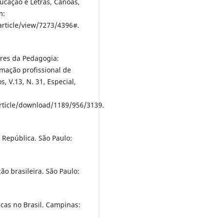
ducação e Letras, Canoas,
m:
article/view/7273/4396#.
ares da Pedagogia:
rmação profissional de
, V.13, N. 31, Especial,
article/download/1189/956/3139.
 República. São Paulo:
ão brasileira. São Paulo:
cas no Brasil. Campinas: