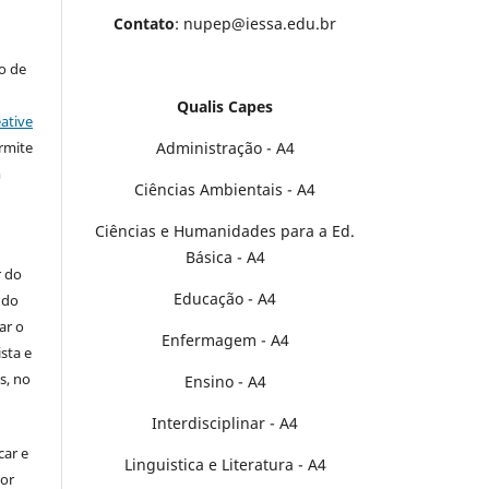
Contato
: nupep@iessa.edu.br
to de
Qualis Capes
ative
Administração - A4
rmite
m
Ciências Ambientais - A4
Ciências e Humanidades para a Ed.
Básica - A4
r do
Educação - A4
 do
ar o
Enfermagem - A4
sta e
s, no
Ensino - A4
Interdisciplinar - A4
car e
Linguistica e Literatura - A4
por