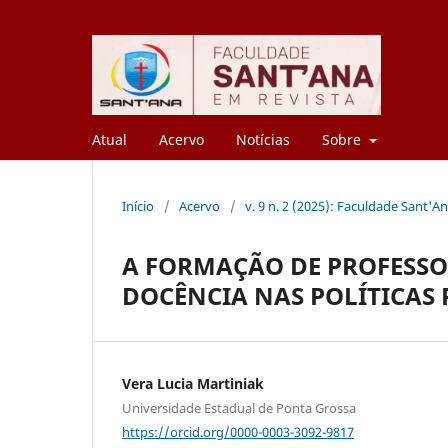
Atual
Acervo
Notícias
Sobre
Início
/
Acervo
/
v. 9 n. 2 (2025): Faculdade Sant'A
A FORMAÇÃO DE PROFESSOR
DOCÊNCIA NAS POLÍTICAS 
Vera Lucia Martiniak
Universidade Estadual de Ponta Grossa
https://orcid.org/0000-0003-3092-9817