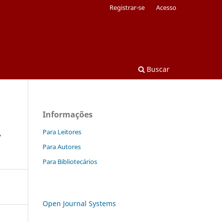
Registrar-se
Acesso
Buscar
Informações
A
Para Leitores
Para Autores
Para Bibliotecários
Open Journal Systems