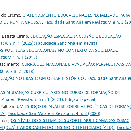
es do Cremo,
O ATENDIMENTO EDUCACIONAL ESPECIALIZADO PARA
IO DE PONTA GROSSA
,
Faculdade Sant'Ana em Revista: v. 8 n. 2 (20
 Batista Cirino,
EDUCAÇÃO ESPECIAL, INCLUSÃO E EDUCAÇÃO
: v. 9 n. 1 (2025): Faculdade Sant'Ana em Revista
AS POLÍTICAS EDUCACIONAIS NO CONTEXTO DA SOCIEDADE
a: v. 1 n. 1 (2017)
Nascimento,
CURRÍCULO NACIONAL E AVALIAÇÃO: PERSPECTIVAS DA
: v. 2 n. 2 (2018)
DUCAÇÃO NO BRASIL: UM OLHAR HISTÓRICO
,
Faculdade Sant'Ana 
,
AS MUDANÇAS CURRICULARES NO CURSO DE FORMAÇÃO DE
Ana em Revista: v. 5 n. 1 (2021): Edição Especial
 Foltran,
UM ESBOÇO DE ANÁLISE SOBRE AS POLÍTICAS DE FORMA
ICA
,
Faculdade Sant'Ana em Revista: v. 4 n. 2 (2020)
inski,
OS NÍVEIS DO SISTEMA DE SUPORTE MULTICAMADAS (SSMC)
M (DUA) E ABORDAGEM DO ENSINO DIFERENCIADO (AED)
,
Faculd