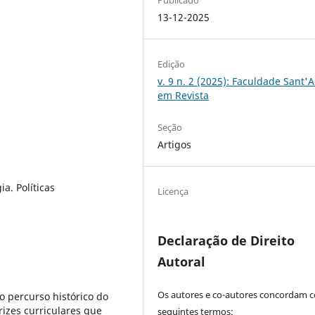
13-12-2025
Edição
v. 9 n. 2 (2025): Faculdade Sant'
em Revista
Seção
Artigos
ia. Políticas
Licença
Declaração de Direito
Autoral
Os autores e co-autores concordam 
o percurso histórico do
rizes curriculares que
seguintes termos: