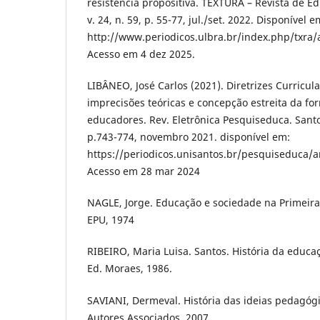
resistência propositiva. TEXTURA – Revista de E
v. 24, n. 59, p. 55-77, jul./set. 2022. Disponível e
http://www.periodicos.ulbra.br/index.php/txra/
Acesso em 4 dez 2025.
LIBÂNEO, José Carlos (2021). Diretrizes Curricul
imprecisões teóricas e concepção estreita da fo
educadores. Rev. Eletrônica Pesquiseduca. Santos
p.743-774, novembro 2021. disponível em:
https://periodicos.unisantos.br/pesquiseduca/
Acesso em 28 mar 2024
NAGLE, Jorge. Educação e sociedade na Primeira
EPU, 1974
RIBEIRO, Maria Luisa. Santos. História da educaç
Ed. Moraes, 1986.
SAVIANI, Dermeval. História das ideias pedagógi
Autores Associados, 2007.