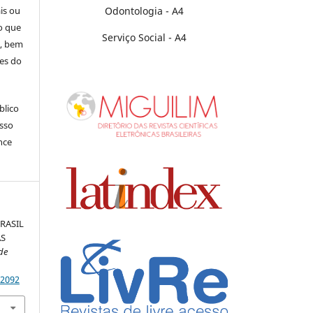
Odontologia - A4
is ou
o que
Serviço Social - A4
s, bem
es do
blico
isso
nce
RASIL
AS
de
42092