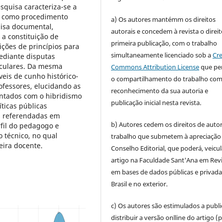
squisa caracteriza-se a
do como procedimento
a) Os autores mantémm os direitos
uisa documental,
autorais e concedem à revista o direi
a constituição de
primeira publicação, com o trabalho
ições de princípios para
simultaneamente licenciado sob a
Cre
mediante disputas
riculares. Da mesma
Commons Attribution License
que pe
veis de cunho histórico-
o compartilhamento do trabalho co
ofessores, elucidando as
reconhecimento da sua autoria e
entados com o hibridismo
publicação inicial nesta revista.
ticas públicas
as referendadas em
b) Autores cedem os direitos de auto
rfil do pedagogo e
 técnico, no qual
trabalho que submetem à apreciação
eira docente.
Conselho Editorial, que poderá, veicul
artigo na Faculdade Sant'Ana em Revi
em bases de dados públicas e privada
Brasil e no exterior.
c) Os autores são estimulados a publi
distribuir a versão onlline do artigo (