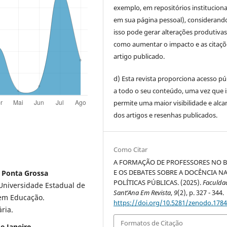
exemplo, em repositórios instituciona
em sua página pessoal), considerand
isso pode gerar alterações produtiva
como aumentar o impacto e as citaçõ
artigo publicado.
d) Esta revista proporciona acesso pú
a todo o seu conteúdo, uma vez que 
permite uma maior visibilidade e alca
dos artigos e resenhas publicados.
Como Citar
A FORMAÇÃO DE PROFESSORES NO B
E OS DEBATES SOBRE A DOCÊNCIA N
e Ponta Grossa
POLÍTICAS PÚBLICAS. (2025).
Faculda
Universidade Estadual de
Sant’Ana Em Revista
,
9
(2), p. 327 - 344.
em Educação.
https://doi.org/10.5281/zenodo.178
ria.
Formatos de Citação
e Janeiro