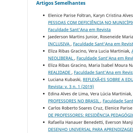
Artigos Semelhantes
Elenice Parise Foltran, Karyn Cristina Alv
PESSOAS COM DEFICIÊNCIA NO MUNICÍP
Faculdade Sant'Ana em Revista
Jaederson Martins Junior, Roseneide Maria
INCLUSIVA
,
Faculdade Sant'Ana em Revista
Eliza Ribas Gracino, Vera Lucia Martiniak,
NEOLIBERAL
,
Faculdade Sant'Ana em Revist
Eliza Ribas Gracino, Maria Isabel Moura 
REALIDADE
,
Faculdade Sant'Ana em Revista
Luciana Kubaski,
REFLEXÃ•ES SOBRE A E
Revista: v. 3 n. 1 (2019)
Edina Alves de Lima, Vera Lúcia Martiniak
PROFESSORES NO BRASIL
,
Faculdade Sant'
Carlos Roberto Soares Cruz, Elenice Parise
DE PROFESSORES: RESIDÊNCIA PEDAGÓG
Rafaella Hanauer Benedetti, Everson Manj
DESENHO UNIVERSAL PARA APRENDIZAGE