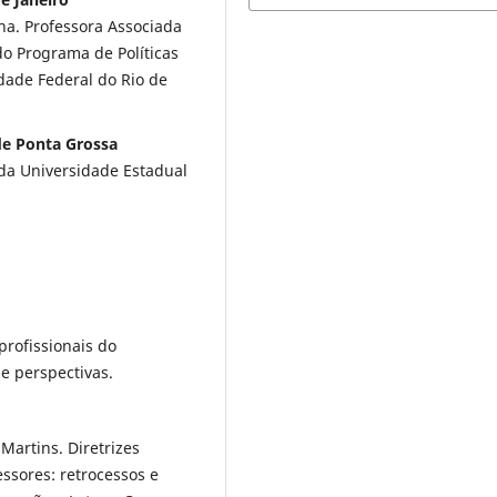
na. Professora Associada
o Programa de Políticas
dade Federal do Rio de
de Ponta Grossa
da Universidade Estadual
rofissionais do
 e perspectivas.
.
artins. Diretrizes
ssores: retrocessos e