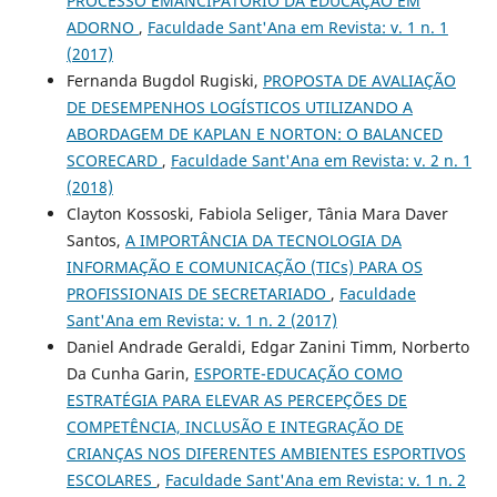
PROCESSO EMANCIPATÓRIO DA EDUCAÇÃO EM
ADORNO
,
Faculdade Sant'Ana em Revista: v. 1 n. 1
(2017)
Fernanda Bugdol Rugiski,
PROPOSTA DE AVALIAÇÃO
DE DESEMPENHOS LOGÍSTICOS UTILIZANDO A
ABORDAGEM DE KAPLAN E NORTON: O BALANCED
SCORECARD
,
Faculdade Sant'Ana em Revista: v. 2 n. 1
(2018)
Clayton Kossoski, Fabiola Seliger, Tânia Mara Daver
Santos,
A IMPORTÂNCIA DA TECNOLOGIA DA
INFORMAÇÃO E COMUNICAÇÃO (TICs) PARA OS
PROFISSIONAIS DE SECRETARIADO
,
Faculdade
Sant'Ana em Revista: v. 1 n. 2 (2017)
Daniel Andrade Geraldi, Edgar Zanini Timm, Norberto
Da Cunha Garin,
ESPORTE-EDUCAÇÃO COMO
ESTRATÉGIA PARA ELEVAR AS PERCEPÇÕES DE
COMPETÊNCIA, INCLUSÃO E INTEGRAÇÃO DE
CRIANÇAS NOS DIFERENTES AMBIENTES ESPORTIVOS
ESCOLARES
,
Faculdade Sant'Ana em Revista: v. 1 n. 2